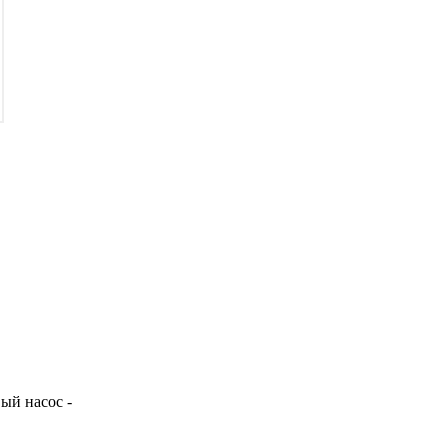
вый насос
-